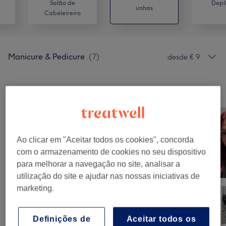
Salão de
Depi
unhas
Cabeleireiro
Manicure & Pedicure
(
7
)
desde € 9
O nosso Trabalho
Clica na imagem para ver mais detalhes
Ao clicar em "Aceitar todos os cookies", concorda
com o armazenamento de cookies no seu dispositivo
para melhorar a navegação no site, analisar a
utilização do site e ajudar nas nossas iniciativas de
marketing.
Definições de
Aceitar todos os