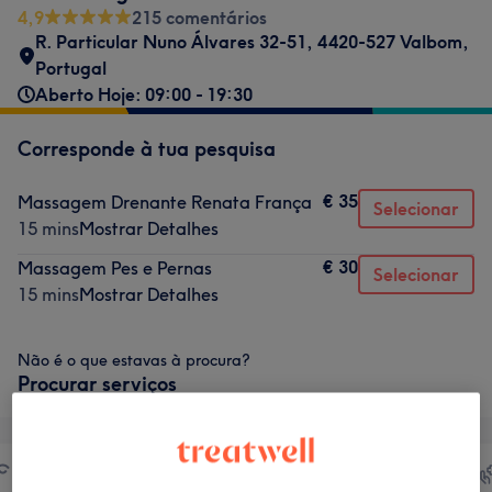
4,9
215 comentários
R. Particular Nuno Álvares 32-51, 4420-527 Valbom,
Portugal
Aberto Hoje: 09:00 - 19:30
Corresponde à tua pesquisa
€ 35
Massagem Drenante Renata França
Selecionar
15 mins
Mostrar Detalhes
€ 30
Massagem Pes e Pernas
Selecionar
15 mins
Mostrar Detalhes
Não é o que estavas à procura?
Procurar serviços