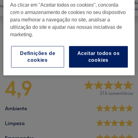
Tratamento
Aconselh
Ao clicar em "Aceitar todos os cookies", concorda
to Facial
Massagem
Corporal
Holí
com o armazenamento de cookies no seu dispositivo
para melhorar a navegação no site, analisar a
utilização do site e ajudar nas nossas iniciativas de
marketing.
Massagens
(
12
)
desde € 1
Definições de
Aceitar todos os
Comentários do centro
cookies
cookies
4,9
215 comentários
Ambiente
Limpeza