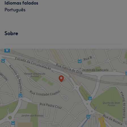
Idiomas falados
Português
Sobre