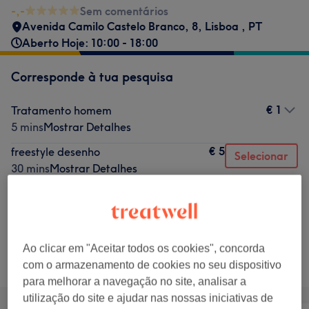
-,-
Sem comentários
Avenida Camilo Castelo Branco, 8
,
Lisboa
,
PT
Aberto Hoje: 10:00 - 18:00
Corresponde à tua pesquisa
€ 1
Tratamento homem
5 mins
Mostrar Detalhes
€ 5
freestyle desenho
Selecionar
30 mins
Mostrar Detalhes
€ 5
Homem - Sobrancelhas Navalha
Selecionar
15 mins
Mostrar Detalhes
Ao clicar em "Aceitar todos os cookies", concorda
Não é o que estavas à procura?
Procurar serviços
com o armazenamento de cookies no seu dispositivo
para melhorar a navegação no site, analisar a
utilização do site e ajudar nas nossas iniciativas de