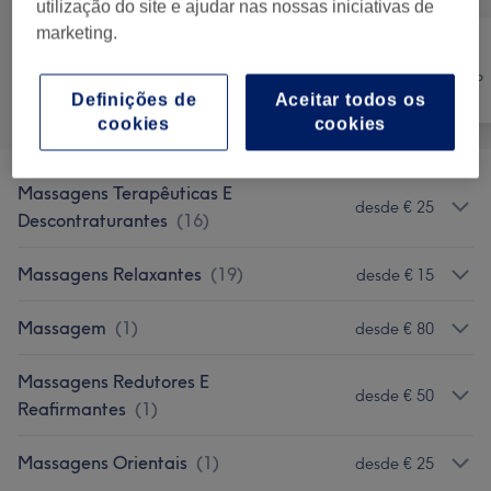
utilização do site e ajudar nas nossas iniciativas de
marketing.
Tratamento
Tudo
Massagem
Corporal
Definições de
Aceitar todos os
cookies
cookies
Massagens Terapêuticas E
desde € 25
Descontraturantes
(
16
)
Massagens Relaxantes
(
19
)
desde € 15
Massagem
(
1
)
desde € 80
Massagens Redutores E
desde € 50
Reafirmantes
(
1
)
Massagens Orientais
(
1
)
desde € 25