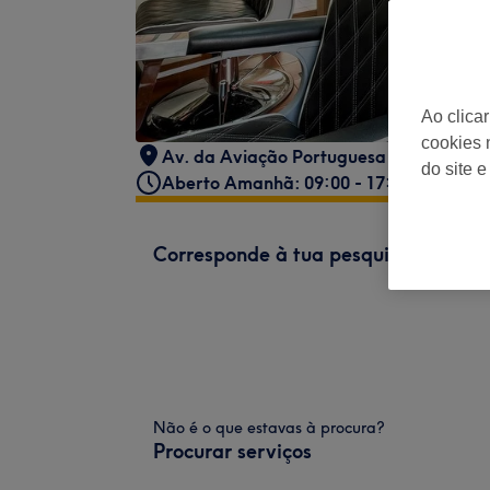
Ao clica
cookies 
Av. da Aviação Portuguesa 14A, 2720-
do site e
Aberto Amanhã: 09:00 - 17:00
Corresponde à tua pesquisa
Não é o que estavas à procura?
Procurar serviços