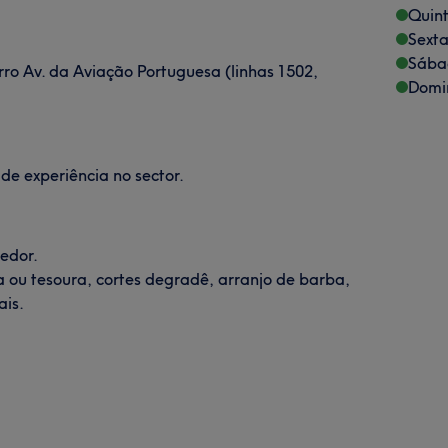
Quint
Sexta
Sába
o Av. da Aviação Portuguesa (linhas 1502,
Domi
e experiência no sector.
hedor.
 ou tesoura, cortes degradê, arranjo de barba,
ais.