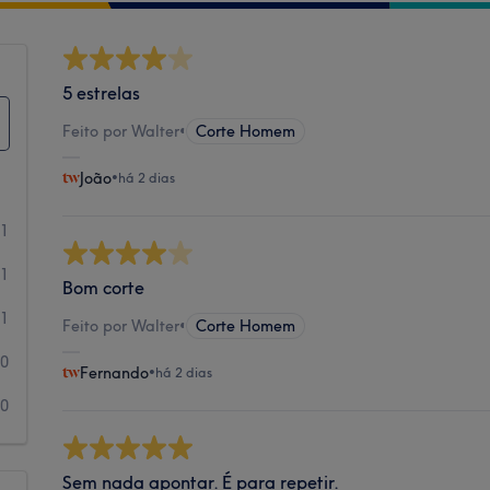
5 estrelas
Feito por Walter
•
Corte Homem
João
•
há 2 dias
51
21
Bom corte
1
Feito por Walter
•
Corte Homem
0
Fernando
•
há 2 dias
0
Sem nada apontar. É para repetir.