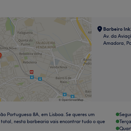
Barbeiro Ink
Av. da Aviaç
Amadora, Po
ação Portuguesa 8A, em Lisboa. Se queres um
Segu
otal, nesta barbearia vais encontrar tudo o que
Terça
Quart