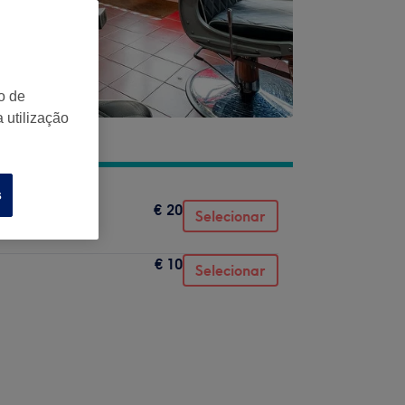
o de
 utilização
s
€ 20
Selecionar
€ 10
Selecionar