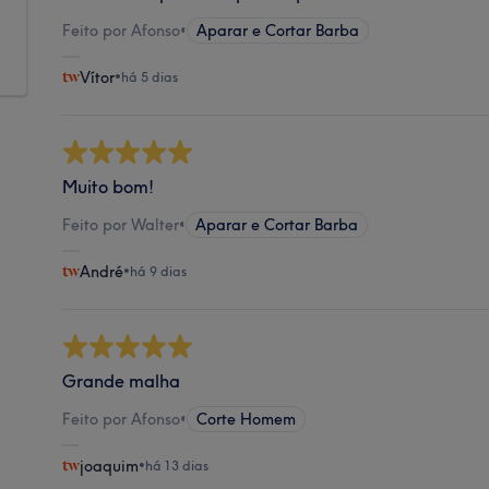
Feito por Afonso
•
Aparar e Cortar Barba
Vítor
•
há 5 dias
Muito bom!
Feito por Walter
•
Aparar e Cortar Barba
André
•
há 9 dias
Grande malha
Feito por Afonso
•
Corte Homem
joaquim
•
há 13 dias