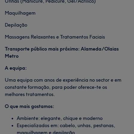
Unhas (Manicure, Pedicure, Gel/Acrílico)
Serviços
Maquilhagem
Depilação
Tratamento Facial
Depilação
Cabeleireiro e Salão de Cabeleireiro
Massagens Relaxantes e Tratamentos Faciais
Transporte público mais próximo: Alameda/Olaias
Portfólio
Metro
A equipa:
Uma equipa com anos de experiência no sector e em
constante formação, para poder oferece-te os
melhores tratamentos.
O que mais gostamos:
Ambiente: elegante, chique e moderno
Especializados em: cabelo, unhas, pestanas,
maquilhagem e depilação