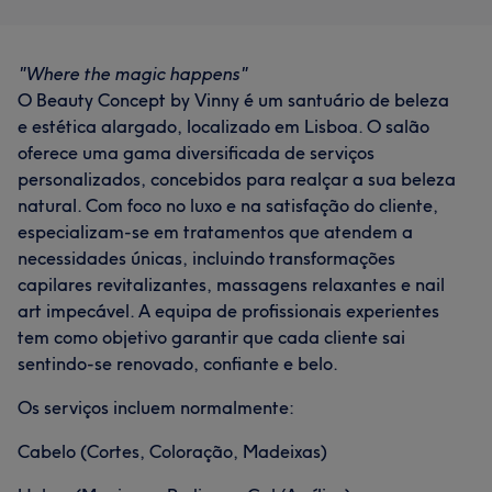
through in every client interaction, and she's renowned
exceptional client results across every service.
for her exceptional skill in blond balayage, transforming
hair into luminous, natural-looking masterpieces. Vinny
"Where the magic happens"
Serviços
prides herself on staying at the forefront of modern
O Beauty Concept by Vinny é um santuário de beleza
techniques, continuously refining her craft to offer the
e estética alargado, localizado em Lisboa. O salão
Depilação
Tratamento Facial
latest styles and treatments. Beyond her technical
oferece uma gama diversificada de serviços
expertise, she possesses a warm and engaging
Tratamento de unhas
personalizados, concebidos para realçar a sua beleza
communication style, making every client feel heard,
natural. Com foco no luxo e na satisfação do cliente,
Cabeleireiro e Salão de Cabeleireiro
understood, and confident in her hands. Vinny doesn't
especializam-se em tratamentos que atendem a
just style hair; she builds relationships and creates
necessidades únicas, incluindo transformações
beautiful, personalized experiences. Vinny is a
capilares revitalizantes, massagens relaxantes e nail
passionate and professional Makeup Artist specializing
art impecável. A equipa de profissionais experientes
in creating flawless, camera-ready looks for bridal,
tem como objetivo garantir que cada cliente sai
editorial, and special events. With a deep
sentindo-se renovado, confiante e belo.
understanding of color theory, lighting, and skincare,
Os serviços incluem normalmente:
Vinny excels at enhancing natural beauty while
delivering the client's vision, whether it's a soft, romantic
Cabelo (Cortes, Coloração, Madeixas)
glow or a dramatic, bold transformation.