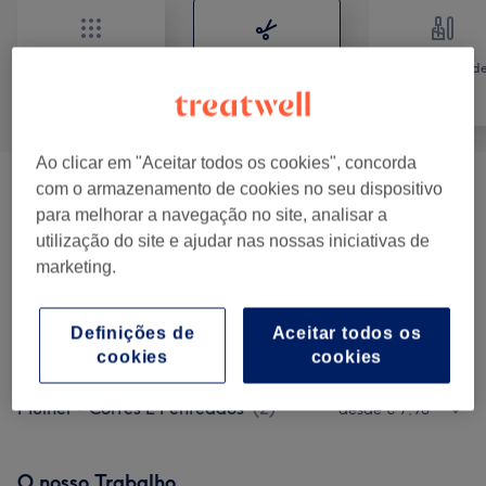
Cabeleireiro e
Tratamento d
Tudo
Salão de
unhas
Cabeleireiro
Ao clicar em "Aceitar todos os cookies", concorda
com o armazenamento de cookies no seu dispositivo
Hair Coloring
(
14
)
desde € 25
para melhorar a navegação no site, analisar a
utilização do site e ajudar nas nossas iniciativas de
Cut & Styling
(
7
)
desde € 15
marketing.
Tratamentos Capilares
(
2
)
desde € 30
Definições de
Aceitar todos os
Hair Treatments
(
7
)
desde € 15
cookies
cookies
Mulher - Cortes E Penteados
(
2
)
desde € 7,90
O nosso Trabalho