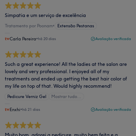
Simpatia e um serviço de excelência
Tratamento por Poonam
•
Extensão Pestanas
Carla Pereira
•
há 20 dias
Avaliação verificada
Such a great experience! All the ladies at the salon are
lovely and very professional. I enjoyed all of my
treatments and ended up getting the best hair color of
my life on top of that. Would highly recommend!
Pedicure Verniz Gel
Mostrar tudo…
Enxhi
•
há 21 dias
Avaliação verificada
Muito bom, adorei a pedicure, muito bem feita e a