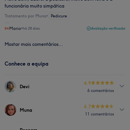
funcionária muito simpática
Tratamento por Muna
•
Pedicure
Maria
•
há 28 dias
Avaliação verificada
Mostar mais comentários...
Conhece a equipa
4.9
Devi
6 comentários
Sobre
4.7
Muna
11 comentários
Devi é uma especialista em beleza e bem-estar
altamente versátil e certificada, oferecendo uma
combinação única de competências que abrangem
Sobre