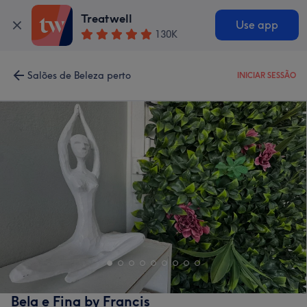
Treatwell
Use app
130K
Salões de Beleza perto
INICIAR SESSÃO
Bela e Fina by Francis