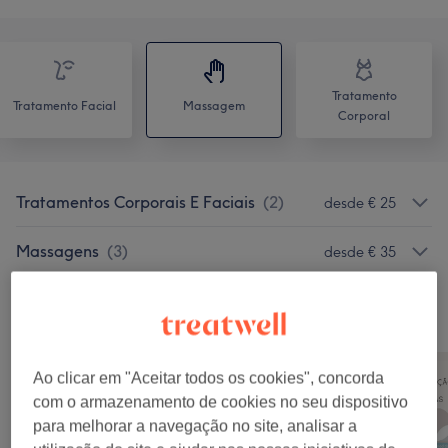
Tratamento
Tratamento Facial
Massagem
Corporal
Tratamentos Corporais E Faciais
(
2
)
desde € 25
Massagens
(
3
)
desde € 35
O nosso Trabalho
Clica na imagem para ver mais detalhes
Ao clicar em "Aceitar todos os cookies", concorda
com o armazenamento de cookies no seu dispositivo
para melhorar a navegação no site, analisar a