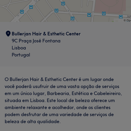
capilar e garantem a saúde e o brilho dos fios. Minha
missão é oferecer não apenas um serviço de beleza,
mas também uma experiência única para cada cliente,
valorizando sua identidade e elevando sua auto estima.
Bullerjan Hair & Esthetic Center
Serviços
9C Praça José Fontana
Lisboa
Massagem
Depilação
Portugal
Tratamento Facial
Tratamento Corporal
Cabeleireiro e Salão de Cabeleireiro
O Bullerjan Hair & Esthetic Center é um lugar onde
você poderá usufruir de uma vasta opção de serviços
em um único lugar, Barbearia, Estética e Cabeleireiro,
Portfólio
situada em Lisboa. Este local de beleza oferece um
ambiente relaxante e acolhedor, onde os clientes
podem desfrutar de uma variedade de serviços de
beleza de alta qualidade.