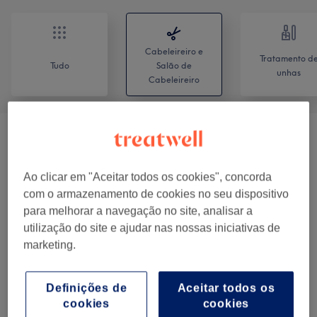
Cabeleireiro e
Tratamento d
Tudo
Salão de
unhas
Cabeleireiro
Mulher - Cortes E Penteados
(
6
)
desde € 10
Homem - Coloração, Madeixas,
Ao clicar em "Aceitar todos os cookies", concorda
Hidratação, Nutrição, Alisamento E
com o armazenamento de cookies no seu dispositivo
desde € 20
para melhorar a navegação no site, analisar a
Tratamentos Capilares
(
1
)
utilização do site e ajudar nas nossas iniciativas de
marketing.
Tratamentos Capilares
(
8
)
desde € 20
Coloração E Madeixas
(
6
)
desde € 30
Definições de
Aceitar todos os
cookies
cookies
Crianças - Cabelo
(
2
)
desde € 20