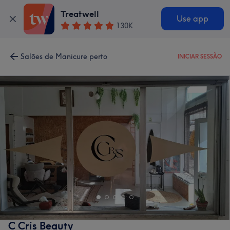
Treatwell
Use app
130K
Salões de Manicure perto
INICIAR SESSÃO
C Cris Beauty