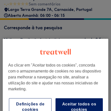
-,-
Sem comentários
Largo Terra Grande 7A, Carnaxide, Portugal
Aberto Amanhã: 06:00 - 06:15
Corresponde à tua pesquisa
desde
€ 5
Mulher - Depilação facial a linha
10 mins
Mostrar Detalhes
€ 7
Mulher - Depilação a linha buço
Selecionar
15 mins
Mostrar Detalhes
Ao clicar em "Aceitar todos os cookies", concorda
com o armazenamento de cookies no seu dispositivo
Não é o que estavas à procura?
para melhorar a navegação no site, analisar a
Procurar serviços
utilização do site e ajudar nas nossas iniciativas de
marketing.
Depilação A Linha
(
2
)
desde € 5
Definições de
Aceitar todos os
cookies
cookies