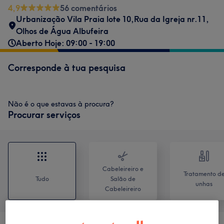
4,9
56 comentários
Urbanização Vila Praia lote 10,Rua da Igreja nr.11,
Olhos de Água Albufeira
Aberto Hoje: 09:00 - 19:00
Corresponde à tua pesquisa
Não é o que estavas à procura?
Procurar serviços
Cabeleireiro e
Tratamento d
Tudo
Salão de
unhas
Cabeleireiro