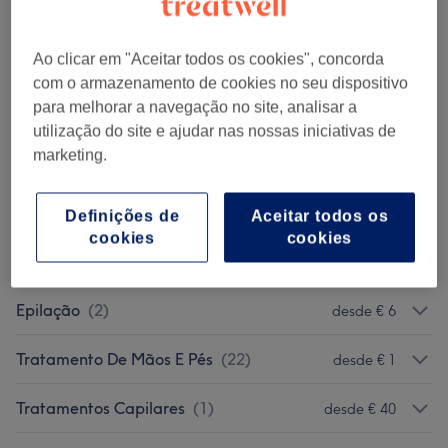
Maquilhagem
(
2
)
desde € 40
Ao clicar em "Aceitar todos os cookies", concorda
Cabeleireiro
(
5
)
desde € 20
com o armazenamento de cookies no seu dispositivo
para melhorar a navegação no site, analisar a
Massagens
(
6
)
desde € 30
utilização do site e ajudar nas nossas iniciativas de
marketing.
Tratamento Corporal
(
3
)
desde € 35
Tratamento De Rosto
(
8
)
desde € 30
Definições de
Aceitar todos os
cookies
cookies
Threading
(
10
)
desde € 10
Epilação
(
2
)
desde € 6
Tratamento De Mãos E Pés
(
22
)
desde € 1
Tratamentos Capilares
(
1
)
desde € 40