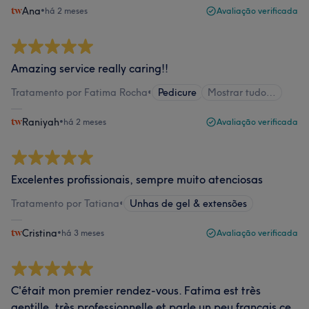
Ana
•
há 2 meses
Avaliação verificada
Amazing service really caring!!
Tratamento por Fatima Rocha
•
Pedicure
Mostrar tudo…
Raniyah
•
há 2 meses
Avaliação verificada
Excelentes profissionais, sempre muito atenciosas
Tratamento por Tatiana
•
Unhas de gel & extensões
Cristina
•
há 3 meses
Avaliação verificada
C'était mon premier rendez-vous. Fatima est très
gentille, très professionnelle et parle un peu français ce