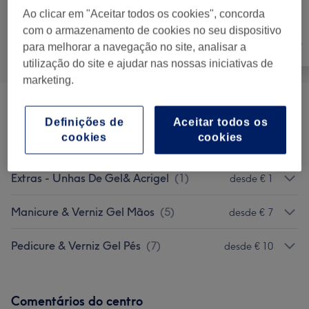
Ao clicar em "Aceitar todos os cookies", concorda
com o armazenamento de cookies no seu dispositivo
Tratamento de
Tudo
Depilação
para melhorar a navegação no site, analisar a
unhas
utilização do site e ajudar nas nossas iniciativas de
marketing.
Unhas De Gel
(
5
)
desde € 20
Definições de
Aceitar todos os
cookies
cookies
Unhas Acrigel
(
6
)
desde € 9
Extras - Unhas De Gel& Acrigel
(
1
)
desde € 1
Manicure & Verniz Gel Mãos
(
5
)
desde € 7
Pedicure & Verniz Gel Pés
(
7
)
desde € 10
Comentários do centro