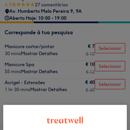
4,9
27 comentários
Av. Humberto Melo Pereira 9
,
9A
Aberto Hoje: 10:00 - 19:00
Corresponde à tua pesquisa
€ 7
Manicure cortar/pintar
Selecionar
30 mins
Mostrar Detalhes
€ 10
€ 10
Manicure Spa
Selecionar
55 mins
Mostrar Detalhes
€ 12
€ 40
Acrigel - Extensões
Selecionar
1 hr 30 mins
Mostrar Detalhes
€ 45
Não é o que estavas à procura?
Procurar serviços