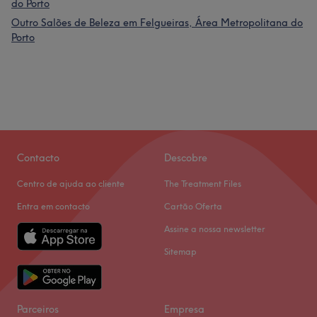
do Porto
Outro Salões de Beleza em Felgueiras, Área Metropolitana do
Porto
Contacto
Descobre
Centro de ajuda ao cliente
The Treatment Files
Entra em contacto
Cartão Oferta
Assine a nossa newsletter
Sitemap
Parceiros
Empresa