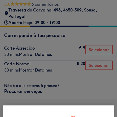
5,0
6 comentários
Travessa do Carvalhal 498, 4650-509, Sousa,
Portugal
Aberto Hoje: 09:00 - 19:00
Corresponde à tua pesquisa
€ 9
Corte Acrescido
Selecionar
30 mins
Mostrar Detalhes
€ 20
Corte Normal
Selecionar
30 mins
Mostrar Detalhes
Não é o que estavas à procura?
Procurar serviços