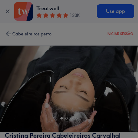
Treatwell
Use app
130K
Cabeleireiros perto
INICIAR SESSÃO
Cristina Pereira Cabeleireiros Carvalhal