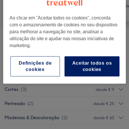
Cabeleireiro e
Tratamento d
Tudo
Salão de
unhas
Cabeleireiro
Ao clicar em "Aceitar todos os cookies", concorda
com o armazenamento de cookies no seu dispositivo
para melhorar a navegação no site, analisar a
utilização do site e ajudar nas nossas iniciativas de
Secagem
(
3
)
desde € 10
marketing.
Tratamento Cabelo & Couro
desde € 4
Cabeludo
(
11
)
Definições de
Aceitar todos os
cookies
cookies
Coloração
(
3
)
desde € 20
Cortes
(
3
)
desde € 9
Penteado
(
2
)
desde € 25
Madeixas & Descoloração
(
2
)
desde € 60