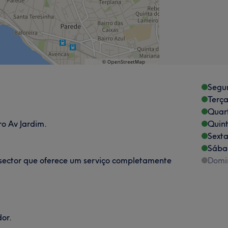
Segu
Terça
Quart
o Av Jardim.
Quint
Sexta
Sába
sector que oferece um serviço completamente
Domi
or.