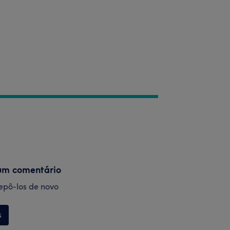
um comentário
 repô-los de novo
s