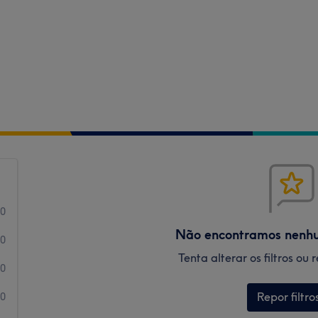
0
Não encontramos nenh
0
Tenta alterar os filtros ou
0
Repor filtro
0