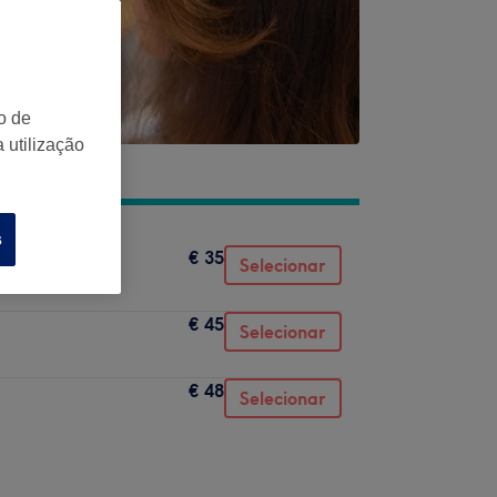
o de
 utilização
s
€ 35
Selecionar
€ 45
Selecionar
€ 48
Selecionar