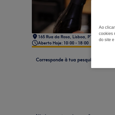
Ao clica
cookies 
165 Rua da Rosa
,
Lisboa
,
PT
do site e
Aberto Hoje: 10:00 - 18:00
Corresponde à tua pesquisa