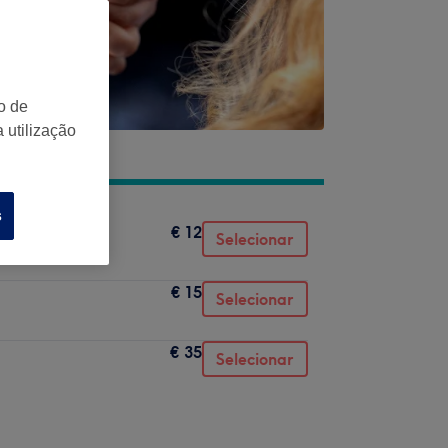
o de
 utilização
s
€ 12
Selecionar
€ 15
Selecionar
€ 35
Selecionar