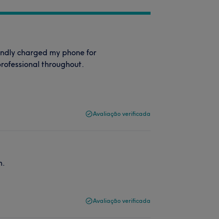
indly charged my phone for
rofessional throughout.
Avaliação verificada
h.
Avaliação verificada