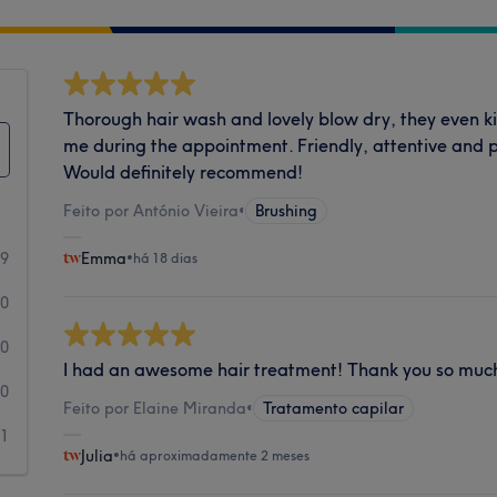
Thorough hair wash and lovely blow dry, they even k
me during the appointment. Friendly, attentive and p
Would definitely recommend!
Feito por António Vieira
•
Brushing
49
Emma
•
há 18 dias
0
0
I had an awesome hair treatment! Thank you so muc
0
Feito por Elaine Miranda
•
Tratamento capilar
1
Julia
•
há aproximadamente 2 meses