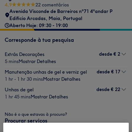
4,9
22 comentários
Avenida Visconde de Barreiros nº71 4ºandar P
Edificio Arcadas
,
Maia
,
Portugal
Aberto Hoje: 09:30 - 19:00
Corresponde à tua pesquisa
desde
€ 2
Extrás Decorações
5 mins
Mostrar Detalhes
desde
€ 17
Manutenção unhas de gel e verniz gel
1 hr - 1 hr 30 mins
Mostrar Detalhes
desde
€ 22
Unhas de gel
1 hr 45 mins
Mostrar Detalhes
Não é o que estavas à procura?
Procurar serviços