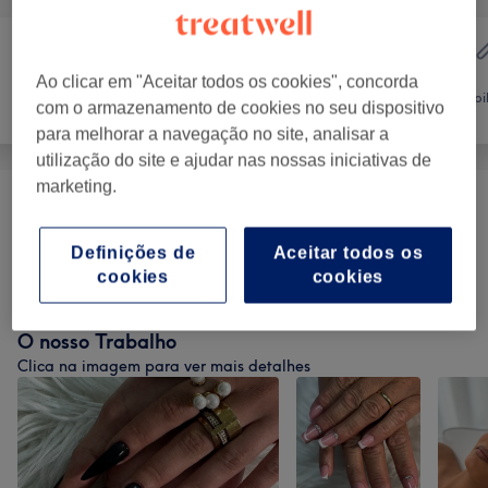
Cabeleireiro e
Ao clicar em "Aceitar todos os cookies", concorda
Tratamento de
Salão de
Depi
com o armazenamento de cookies no seu dispositivo
unhas
Cabeleireiro
para melhorar a navegação no site, analisar a
utilização do site e ajudar nas nossas iniciativas de
marketing.
Manicure E Pedicure
(
1
)
desde € 17
Definições de
Aceitar todos os
Unhas De Gel, Acrílicas E Porcelana
(
5
)
desde € 2
cookies
cookies
O nosso Trabalho
Clica na imagem para ver mais detalhes