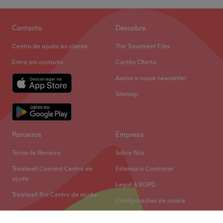
Contacto
Descobre
Centro de ajuda ao cliente
The Treatment Files
Entra em contacto
Cartão Oferta
Assine a nossa newsletter
Sitemap
Parceiros
Empresa
Torna-te Parceiro
Sobre Nós
Treatwell Connect Centro de
Estamos a Contratar
ajuda
Legal & RGPD
Treatwell Pro Centro de ajuda
Configurações de cookie