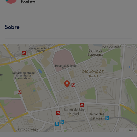
Fonista
Depilação
Tratamento Facial
Serviços
Tratamento de unhas
Sobre
Massagem
Cabeleireiro e Salão de Cabeleireiro
Cabeleireiro e Salão de Cabeleireiro
O que os teus clientes dizem sobre Josy
Efficient
7
Good attention to detail
6