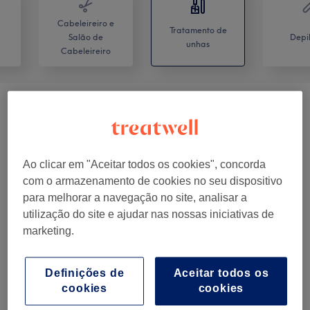
Cabeleireiro e
Tratamento de
Salão de
Depi
unhas
Cabeleireiro
Manicure, Extensões E Tratamentos
desde € 5
Mãos
(
25
)
Pedicure E Tratamentos Pés
(
11
)
desde € 10
Ao clicar em "Aceitar todos os cookies", concorda
com o armazenamento de cookies no seu dispositivo
para melhorar a navegação no site, analisar a
utilização do site e ajudar nas nossas iniciativas de
Comentários do centro
marketing.
4,9
Definições de
Aceitar todos os
cookies
cookies
616 comentários