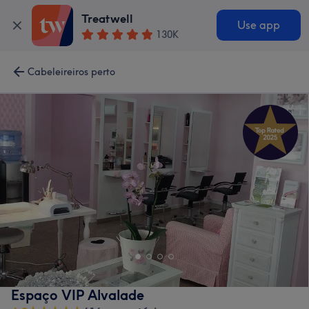
Treatwell
Use app
130K
Cabeleireiros perto
Espaço VIP Alvalade