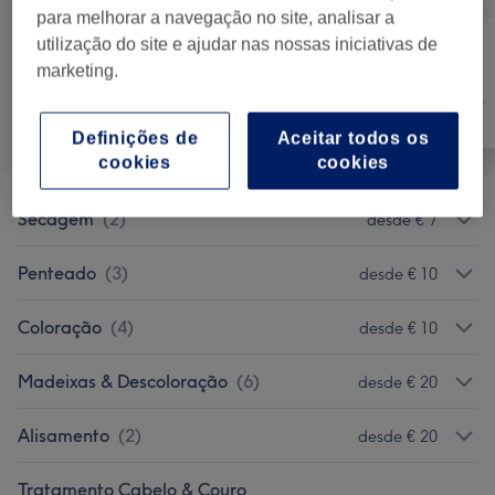
para melhorar a navegação no site, analisar a
utilização do site e ajudar nas nossas iniciativas de
marketing.
Cabeleireiro e
Tudo
Salão de
Depilação
Cabeleireiro
Definições de
Aceitar todos os
cookies
cookies
Secagem
(
2
)
desde € 7
Penteado
(
3
)
desde € 10
Coloração
(
4
)
desde € 10
Madeixas & Descoloração
(
6
)
desde € 20
Alisamento
(
2
)
desde € 20
Tratamento Cabelo & Couro