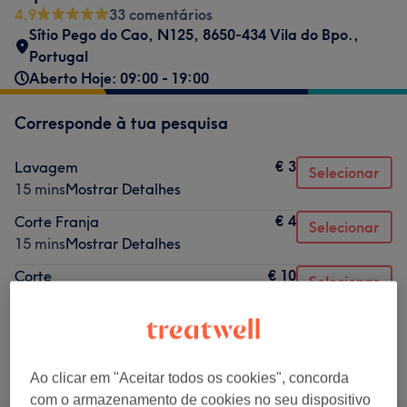
4,9
33 comentários
Sítio Pego do Cao, N125, 8650-434 Vila do Bpo.,
Portugal
Aberto Hoje: 09:00 - 19:00
Corresponde à tua pesquisa
€ 3
Lavagem
Selecionar
15 mins
Mostrar Detalhes
€ 4
Corte Franja
Selecionar
15 mins
Mostrar Detalhes
€ 10
Corte
Selecionar
15 mins
Mostrar Detalhes
Não é o que estavas à procura?
Procurar serviços
Ao clicar em "Aceitar todos os cookies", concorda
com o armazenamento de cookies no seu dispositivo