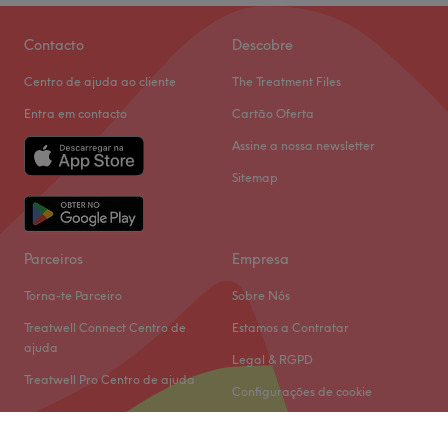
Contacto
Descobre
Centro de ajuda ao cliente
The Treatment Files
Entra em contacto
Cartão Oferta
Assine a nossa newsletter
Sitemap
Parceiros
Empresa
Torna-te Parceiro
Sobre Nós
Treatwell Connect Centro de
Estamos a Contratar
ajuda
Legal & RGPD
Treatwell Pro Centro de ajuda
Configurações de cookie