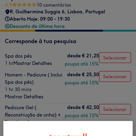
4,9
10 comentários
R. Guilhermina Suggia 6, Lisboa, Portugal
Aberto Hoje: 09:00 - 19:30
Desconto de última hora
Corresponde à tua pesquisa
desde
€ 21,25
Spa dos pés
Selecionar
1 hr
Mostrar Detalhes
poupa até 15%
desde
€ 25,50
Homem - Pedicure ( Inclui
Selecionar
Spa dos pés)
poupa até 15%
1 hr 30 mins
Mostrar Detalhes
desde
€ 42,50
Pedicure Gel (
Selecionar
Reconstrução de unha) +
poupa até 15%
Spa dos pés
2 hrs 30 mins