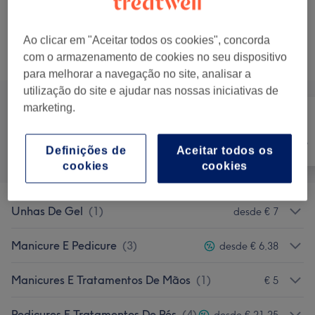
Mostrar Detalhes
Ao clicar em "Aceitar todos os cookies", concorda
Não é o que estavas à procura?
Procurar serviços
com o armazenamento de cookies no seu dispositivo
para melhorar a navegação no site, analisar a
utilização do site e ajudar nas nossas iniciativas de
marketing.
Tratamento de
Tudo
Depilação
unhas
Definições de
Aceitar todos os
cookies
cookies
Unhas De Gel
(
1
)
desde € 7
Manicure E Pedicure
(
3
)
desde € 6,38
Manicures E Tratamentos De Mãos
(
1
)
€ 5
Pedicures E Tratamentos De Pés
(
4
)
desde € 21,25