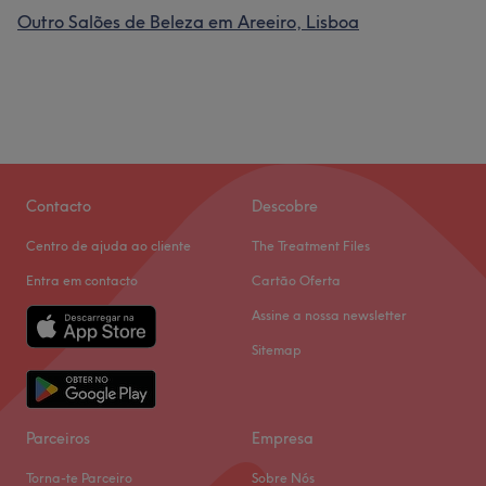
Outro Salões de Beleza em Areeiro, Lisboa
Contacto
Descobre
Centro de ajuda ao cliente
The Treatment Files
Entra em contacto
Cartão Oferta
Assine a nossa newsletter
Sitemap
Parceiros
Empresa
Torna-te Parceiro
Sobre Nós