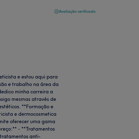
Avaliação verificada
ticista e estou aqui para
xão e trabalho na área da
dedico minha carreira a
onsigo mesmas através de
estéticos. **Formação e
ticista e dermocosmetica
rmite oferecer uma gama
ereço:** - **Tratamentos
 tratamentos anti-