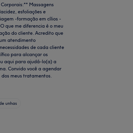
s Corporais:** Massagens
lacidez, esfoliações e
uiagem -formação em cílios -
 O que me diferencia é o meu
ção do cliente. Acredito que
o um atendimento
necessidades de cada cliente
fico para alcançar os
ou aqui para ajudá-lo(a) a
ima. Convido você a agendar
s dos meus tratamentos.
de unhas