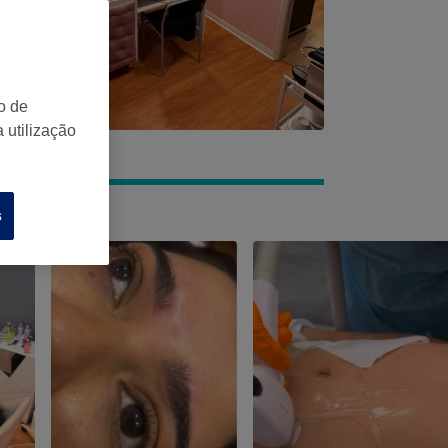
o de
 utilização
s