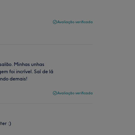
Avaliação verificada
salão. Minhas unhas
m foi incrível. Saí de lá
endo demais!
Avaliação verificada
ter :)