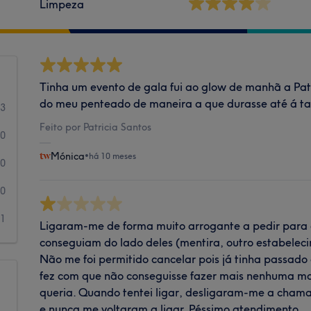
Limpeza
Tinha um evento de gala fui ao glow de manhã a Patrí
do meu penteado de maneira a que durasse até á ta
3
Feito por Patricia Santos
0
Mónica
•
há 10 meses
0
0
1
Ligaram-me de forma muito arrogante a pedir para
conseguiam do lado deles (mentira, outro estabelec
Não me foi permitido cancelar pois já tinha passado
fez com que não conseguisse fazer mais nenhuma m
queria. Quando tentei ligar, desligaram-me a cham
e nunca me voltaram a ligar. Péssimo atendimento