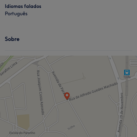
Portfólio
Idiomas falados
Cabeleireiro e Salão de Cabeleireiro
Português
Sobre