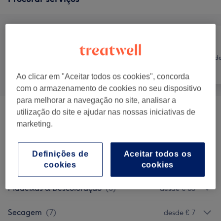
Cabeleireiro e
Tratamento d
Tudo
Salão de
unhas
Cabeleireiro
Ao clicar em "Aceitar todos os cookies", concorda
com o armazenamento de cookies no seu dispositivo
para melhorar a navegação no site, analisar a
utilização do site e ajudar nas nossas iniciativas de
Penteado
(
1
)
€ 1
marketing.
Alisamento
(
2
)
desde € 110
Definições de
Aceitar todos os
Barba
(
1
)
€ 6
cookies
cookies
Madeixas & Descoloração
(
3
)
desde € 65
Secagem
(
7
)
desde € 7