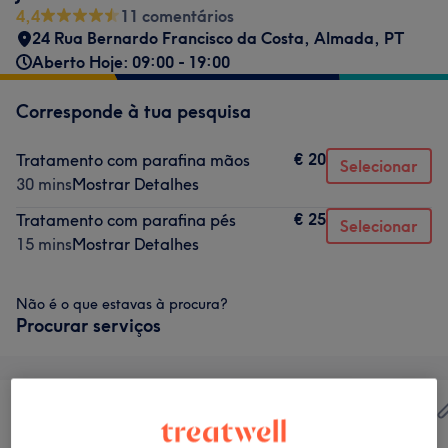
4,4
11 comentários
24 Rua Bernardo Francisco da Costa
,
Almada
,
PT
Aberto Hoje: 09:00 - 19:00
Corresponde à tua pesquisa
€ 20
Tratamento com parafina mãos
Selecionar
30 mins
Mostrar Detalhes
€ 25
Tratamento com parafina pés
Selecionar
15 mins
Mostrar Detalhes
Não é o que estavas à procura?
Procurar serviços
Cabeleireiro e
Tratamento de