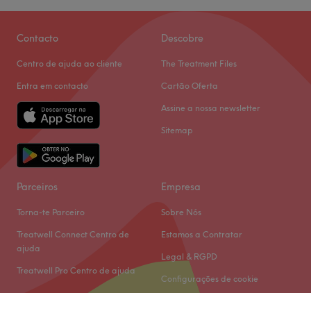
Contacto
Descobre
Centro de ajuda ao cliente
The Treatment Files
Entra em contacto
Cartão Oferta
Assine a nossa newsletter
Sitemap
Parceiros
Empresa
Torna-te Parceiro
Sobre Nós
Treatwell Connect Centro de
Estamos a Contratar
ajuda
Legal & RGPD
Treatwell Pro Centro de ajuda
Configurações de cookie