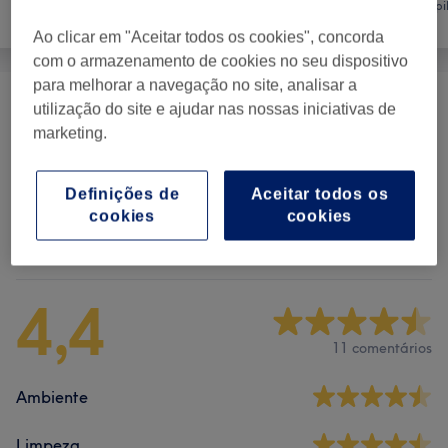
Salão de
Depi
unhas
Cabeleireiro
Ao clicar em "Aceitar todos os cookies", concorda
com o armazenamento de cookies no seu dispositivo
para melhorar a navegação no site, analisar a
utilização do site e ajudar nas nossas iniciativas de
Manicure
(
10
)
desde € 5,50
marketing.
Pedicure
(
5
)
desde € 22,50
Definições de
Aceitar todos os
cookies
cookies
Comentários do centro
4,4
11 comentários
Ambiente
Limpeza