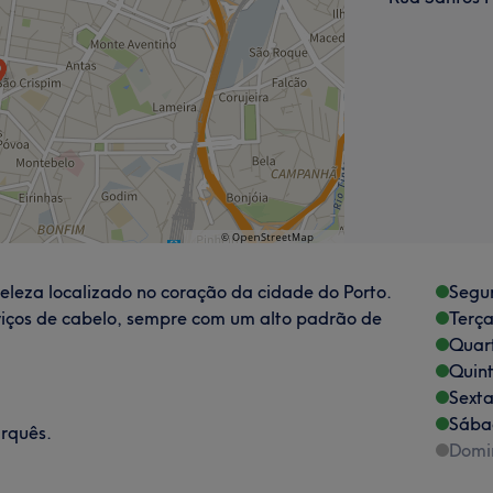
 beleza localizado no coração da cidade do Porto.
Segu
viços de cabelo, sempre com um alto padrão de
Terça
Quart
Quint
Sexta
Sába
rquês.
Domi