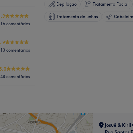
Depilação
Tratamento Facial
4.9
Tratamento de unhas
116 comentários
4.9
113 comentários
5.0
48 comentários
Josué & Kiril
Rua Santos P