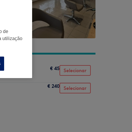
o de
 utilização
s
€ 45
Selecionar
€ 240
Selecionar