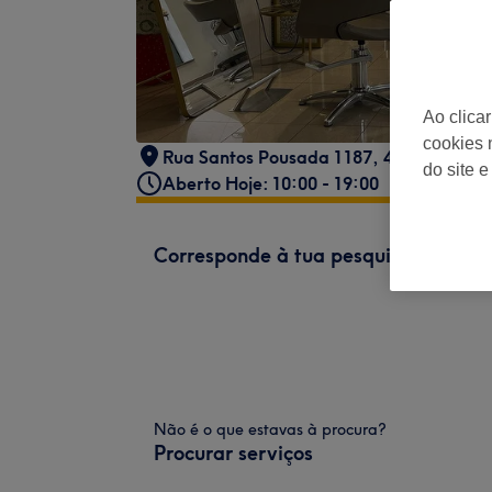
Ao clica
cookies 
Rua Santos Pousada 1187, 4000-483 Por
do site e
Aberto Hoje: 10:00 - 19:00
Corresponde à tua pesquisa
Não é o que estavas à procura?
Procurar serviços