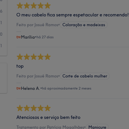
6
O meu cabelo fica sempre espetacular e recomendo!
1
Feito por Josué Ramos
•
Coloração e madeixas
0
Marília
•
há 27 dias
1
top
Feito por Josué Ramos
•
Corte de cabelo mulher
Helena A.
•
há aproximadamente 2 meses
Atenciosos e serviço bem feito
Tratamento por Patrícia Magalhães
•
Manicure