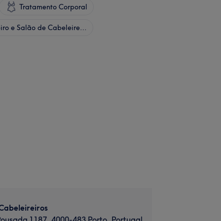
Tratamento Corporal
Cabeleireiro e Salão de Cabeleireiro
 Cabeleireiros
ousada 1187, 4000-483 Porto, Portugal