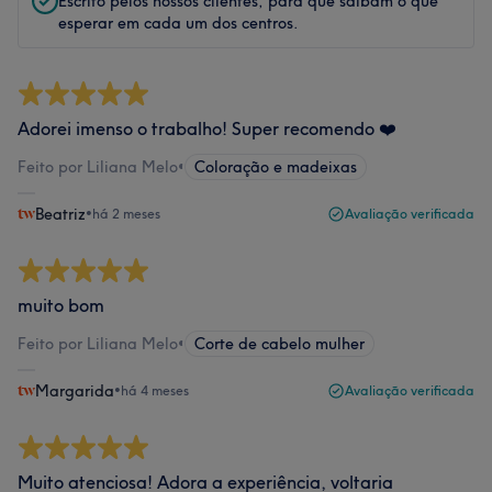
Escrito pelos nossos clientes, para que saibam o que
esperar em cada um dos centros.
Adorei imenso o trabalho! Super recomendo ❤️
Feito por Liliana Melo
•
Coloração e madeixas
Beatriz
•
há 2 meses
Avaliação verificada
muito bom
Feito por Liliana Melo
•
Corte de cabelo mulher
Margarida
•
há 4 meses
Avaliação verificada
Muito atenciosa! Adora a experiência, voltaria