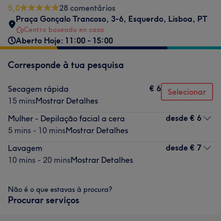
5,0
28 comentários
Praça Gonçalo Trancoso, 3-6
,
Esquerdo
,
Lisboa
,
PT
Centro baseado en casa
Aberto Hoje: 11:00 - 15:00
Corresponde à tua pesquisa
€ 6
Secagem rápida
Selecionar
15 mins
Mostrar Detalhes
desde
€ 6
Mulher - Depilação facial a cera
5 mins - 10 mins
Mostrar Detalhes
desde
€ 7
Lavagem
10 mins - 20 mins
Mostrar Detalhes
Não é o que estavas à procura?
Procurar serviços