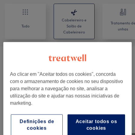
Cabeleireiro e
Tratamento d
Tudo
Salão de
unhas
Cabeleireiro
Mulher - Cortes E Penteados
(
10
)
desde € 2,50
Crianças - Cabelo
(
6
)
desde € 10
Ao clicar em "Aceitar todos os cookies", concorda
com o armazenamento de cookies no seu dispositivo
Coloração E Madeixas
(
10
)
desde € 35
para melhorar a navegação no site, analisar a
utilização do site e ajudar nas nossas iniciativas de
Tratamentos Capilares
(
2
)
desde € 45
marketing.
Definições de
Aceitar todos os
O nosso Trabalho
cookies
cookies
Clica na imagem para ver mais detalhes