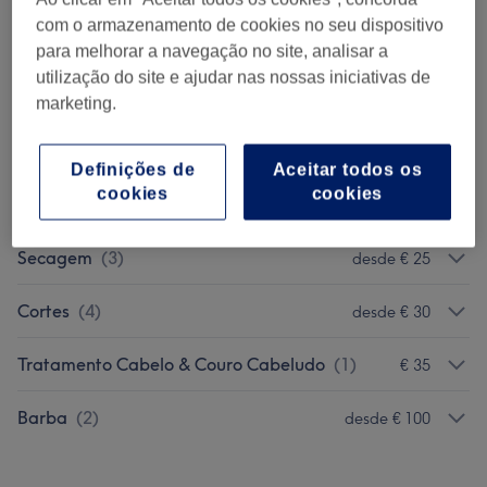
Coloração
(
1
)
€ 25
com o armazenamento de cookies no seu dispositivo
para melhorar a navegação no site, analisar a
Massagens
(
1
)
€ 20
utilização do site e ajudar nas nossas iniciativas de
marketing.
Pedicure E Tratamentos Pés
(
2
)
desde € 20
Definições de
Aceitar todos os
Manicure, Extensões E Tratamentos
desde € 12
cookies
cookies
Mãos
(
2
)
Secagem
(
3
)
desde € 25
Cortes
(
4
)
desde € 30
Tratamento Cabelo & Couro Cabeludo
(
1
)
€ 35
Barba
(
2
)
desde € 100