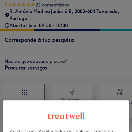
5,0
22 comentários
R. António Medina Junior 6 B, 3080-604 Tavarede,
Portugal
Aberto Hoje: 09:30 - 18:30
Corresponde à tua pesquisa
Não é o que estavas à procura?
Procurar serviços
Cabeleireiro e
Tratamento d
Tudo
Salão de
unhas
Cabeleireiro
Ao clicar em "Aceitar todos os cookies", concorda