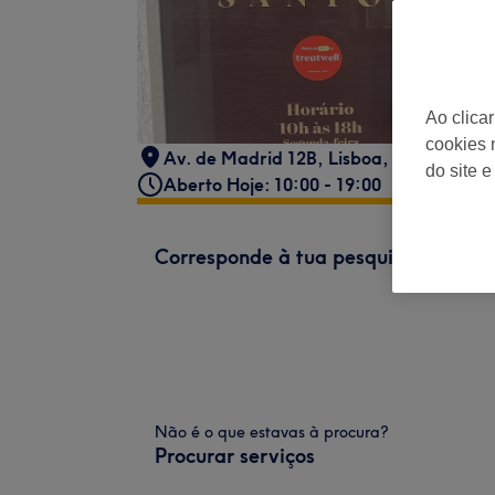
Ao clica
cookies 
Av. de Madrid 12B, Lisboa, Portugal
do site e
Aberto Hoje: 10:00 - 19:00
Corresponde à tua pesquisa
Não é o que estavas à procura?
Procurar serviços