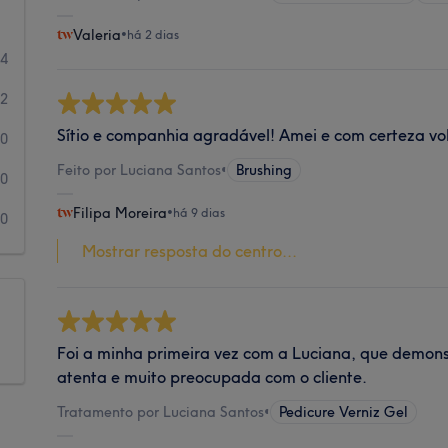
Valeria
•
há 2 dias
44
2
Sítio e companhia agradável! Amei e com certeza volt
0
Feito por Luciana Santos
•
Brushing
0
Filipa Moreira
•
há 9 dias
0
Mostrar resposta do centro...
Foi a minha primeira vez com a Luciana, que demonst
atenta e muito preocupada com o cliente.
Tratamento por Luciana Santos
•
Pedicure Verniz Gel