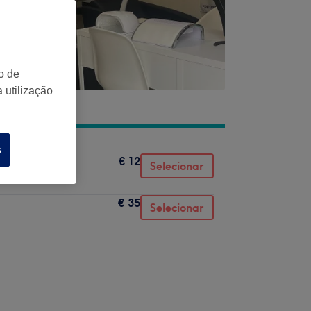
o de
 utilização
s
€ 12
Selecionar
€ 35
Selecionar