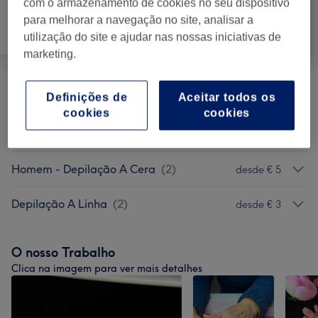
com o armazenamento de cookies no seu dispositivo
para melhorar a navegação no site, analisar a
Depilação
Tratamento Facial
Massagem
utilização do site e ajudar nas nossas iniciativas de
marketing.
Definições de
Aceitar todos os
Tratamentos Faciais
(
6
)
desde € 25
cookies
cookies
Mulher - Depilação Facial A Cera
(
3
)
desde € 2,50
Homem - Depilação A Cera
(
2
)
desde € 5
Depilação A Linha
(
2
)
desde € 3
O nosso Trabalho
Clica na imagem para ver mais detalhes