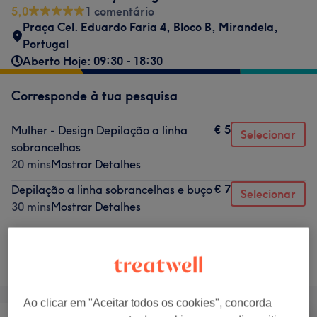
5,0
1 comentário
Praça Cel. Eduardo Faria 4, Bloco B, Mirandela,
Portugal
Aberto Hoje: 09:30 - 18:30
Corresponde à tua pesquisa
€ 5
Mulher - Design Depilação a linha
Selecionar
sobrancelhas
20 mins
Mostrar Detalhes
€ 7
Depilação a linha sobrancelhas e buço
Selecionar
30 mins
Mostrar Detalhes
Não é o que estavas à procura?
Procurar serviços
Ao clicar em "Aceitar todos os cookies", concorda