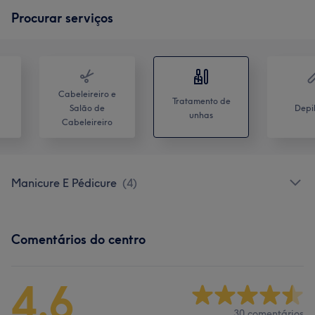
Procurar serviços
Cabeleireiro e
Tratamento de
Salão de
Depi
unhas
Cabeleireiro
Manicure E Pédicure
(
4
)
Comentários do centro
4,6
30 comentários