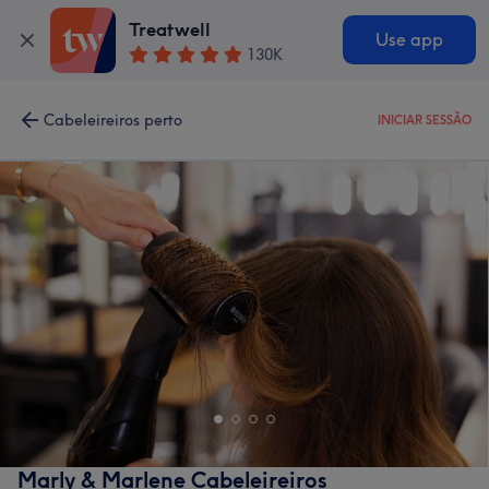
Treatwell
Use app
130K
Cabeleireiros perto
INICIAR SESSÃO
Marly & Marlene Cabeleireiros