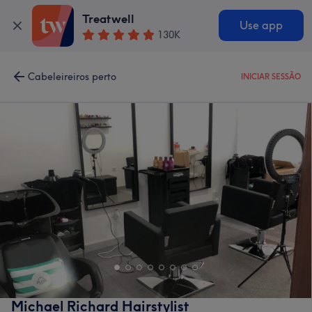
Treatwell
Use app
130K
Cabeleireiros perto
INICIAR SESSÃO
Michael Richard Hairstylist