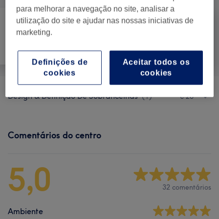
para melhorar a navegação no site, analisar a
utilização do site e ajudar nas nossas iniciativas de
marketing.
Cabeleireiro e
Tudo
Salão de
Tratamento Facial
Cabeleireiro
Definições de
Aceitar todos os
cookies
cookies
Design & Definição De Sobrancelhas
(
1
)
€ 20
Comentários do centro
5,0
32 comentários
Ambiente