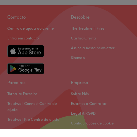
Contacto
Descobre
Centro de ajuda ao cliente
The Treatment Files
Entra em contacto
Cartão Oferta
Assine a nossa newsletter
Sitemap
Parceiros
Empresa
Torna-te Parceiro
Sobre Nós
Treatwell Connect Centro de
Estamos a Contratar
ajuda
Legal & RGPD
Treatwell Pro Centro de ajuda
Configurações de cookie