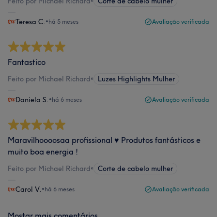
Feito por Michael Richard
•
Corte de cabelo mulher
Teresa C.
•
há 5 meses
Avaliação verificada
Fantastico
Feito por Michael Richard
•
Luzes Highlights Mulher
Daniela S.
•
há 6 meses
Avaliação verificada
Maravilhoooosaa profissional ♥️ Produtos fantásticos e
muito boa energia !
Feito por Michael Richard
•
Corte de cabelo mulher
Carol V.
•
há 6 meses
Avaliação verificada
Mostar mais comentários...