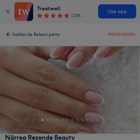
Treatwell
Use app
130K
Salões de Beleza perto
INICIAR SESSÃO
Nárrea Rezende Beauty