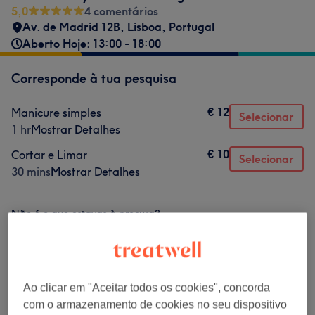
5,0
4 comentários
Av. de Madrid 12B, Lisboa, Portugal
Aberto Hoje: 13:00 - 18:00
Corresponde à tua pesquisa
€ 12
Manicure simples
Selecionar
1 hr
Mostrar Detalhes
€ 10
Cortar e Limar
Selecionar
30 mins
Mostrar Detalhes
Não é o que estavas à procura?
Procurar serviços
Manicure E Pedicure
(
6
)
desde € 8
Ao clicar em "Aceitar todos os cookies", concorda
com o armazenamento de cookies no seu dispositivo