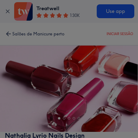
Treatwell
Use app
130K
Salões de Manicure perto
INICIAR SESSÃO
Nathalia Lyrio Nails Design