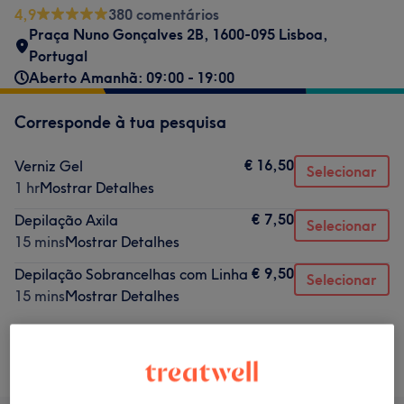
4,9
380 comentários
Praça Nuno Gonçalves 2B, 1600-095 Lisboa,
Portugal
Aberto Amanhã: 09:00 - 19:00
Corresponde à tua pesquisa
€ 16,50
Verniz Gel
Selecionar
1 hr
Mostrar Detalhes
€ 7,50
Depilação Axila
Selecionar
15 mins
Mostrar Detalhes
€ 9,50
Depilação Sobrancelhas com Linha
Selecionar
15 mins
Mostrar Detalhes
Não é o que estavas à procura?
Procurar serviços