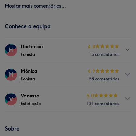
Mostar mais comentários...
Conhece a equipa
Hortencia
4.8
H
Fonista
15 comentários
Serviços
Mónica
4.9
M
Fonista
58 comentários
Cabeleireiro e Salão de Cabeleireiro
Serviços
Vanessa
5.0
V
Esteticista
131 comentários
Massagem
Serviços
Cabeleireiro e Salão de Cabeleireiro
Sobre
Massagem
Depilação