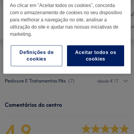
Ao clicar em "Aceitar todos os cookies", concorda
com o armazenamento de cookies no seu dispositivo
para melhorar a navegação no site, analisar a
Cabeleireiro e
Tratamento de
utilização do site e ajudar nas nossas iniciativas de
Salão de
Depi
unhas
Cabeleireiro
marketing.
Definições de
Aceitar todos os
Manicure, Extensões E Tratamentos
cookies
cookies
desde € 4
Mãos
(
10
)
Pedicure E Tratamentos Pés
(
7
)
desde € 17
Comentários do centro
4,9