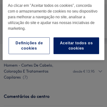
Ao clicar em "Aceitar todos os cookies", concorda
com o armazenamento de cookies no seu dispositivo
para melhorar a navegação no site, analisar a
utilização do site e ajudar nas nossas iniciativas de
Cabeleireiro e
Tudo
Salão de
Depilação
marketing.
Cabeleireiro
Definições de
Aceitar todos os
cookies
cookies
Barbearia Ninja Master
(
10
)
desde € 3,95
Homem - Cortes De Cabelo,
Coloração E Tratamentos
desde € 13,95
Capilares
(
7
)
Comentários do centro