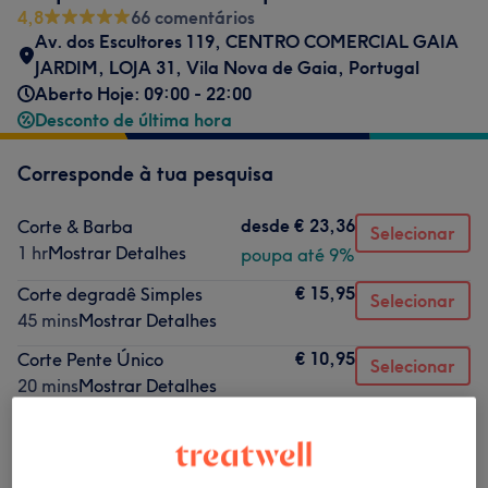
4,8
66 comentários
Av. dos Escultores 119, CENTRO COMERCIAL GAIA
JARDIM, LOJA 31
,
Vila Nova de Gaia, Portugal
Aberto Hoje: 09:00 - 22:00
Desconto de última hora
Corresponde à tua pesquisa
desde
€ 23,36
Corte & Barba
Selecionar
1 hr
Mostrar Detalhes
poupa até 9%
€ 15,95
Corte degradê Simples
Selecionar
45 mins
Mostrar Detalhes
€ 10,95
Corte Pente Único
Selecionar
20 mins
Mostrar Detalhes
Não é o que estavas à procura?
Procurar serviços