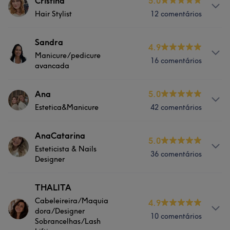
Serviços
Cristina
5.0
Hair Stylist
12 comentários
Depilação
Tratamento Facial
Serviços
Sandra
Tratamento Corporal
4.9
Manicure/pedicure
16 comentários
Depilação
Tratamento Facial
avancada
Cabeleireiro e Salão de Cabeleireiro
Tratamento Corporal
Serviços
Ana
5.0
Portfólio
Estetica&Manicure
42 comentários
Cabeleireiro e Salão de Cabeleireiro
Depilação
Tratamento Facial
Serviços
AnaCatarina
Tratamento de unhas
5.0
Esteticista & Nails
36 comentários
Depilação
Tratamento Facial
Designer
Cabeleireiro e Salão de Cabeleireiro
Tratamento Corporal
Tratamento de unhas
Serviços
THALITA
Cabeleireira/Maquia
Cabeleireiro e Salão de Cabeleireiro
4.9
Massagem
Depilação
dora/Designer
10 comentários
Sobrancelhas/Lash