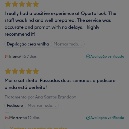
I really had a positive experience at Oporto look. The
staff was kind and well prepared. The service was
accurate and prompt,with no delays. I highly
recommend it!
Depilação cera virilha
Mostrar tudo…
Elena
•
há 7 dias
Avaliação verificada
Muito satisfeita. Passadas duas semanas a pedicure
ainda está perfeita!
Tratamento por Ana Santos Brandão
•
Pedicure
Mostrar tudo…
Marta
•
há 12 dias
Avaliação verificada
Mostrar resposta do centro...