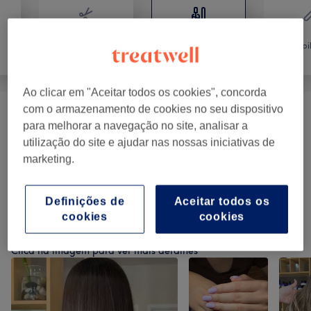
Cabeleireiro e
Tratamento de
Salão de
Depi
unhas
Cabeleireiro
Ao clicar em "Aceitar todos os cookies", concorda
com o armazenamento de cookies no seu dispositivo
Manicure E Unhas De Gel
(
5
)
desde € 12
para melhorar a navegação no site, analisar a
utilização do site e ajudar nas nossas iniciativas de
Pedicure E Unhas De Gel
(
4
)
desde € 12
marketing.
Unhas De Gel, Acrílicas E Porcelana
(
3
)
desde € 10
Definições de
Aceitar todos os
cookies
cookies
O nosso Trabalho
Clica na imagem para ver mais detalhes