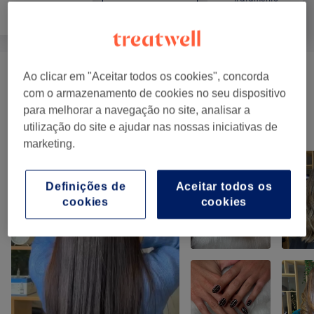
Tratamento Facial
Massagem
Corporal
Ao clicar em "Aceitar todos os cookies", concorda
Massagens
(
4
)
desde € 45
com o armazenamento de cookies no seu dispositivo
para melhorar a navegação no site, analisar a
O nosso Trabalho
utilização do site e ajudar nas nossas iniciativas de
Clica na imagem para ver mais detalhes
marketing.
Definições de
Aceitar todos os
cookies
cookies