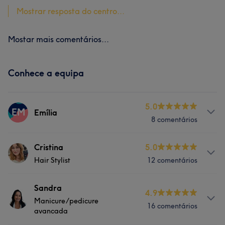
Mostrar resposta do centro...
Mostar mais comentários...
Conhece a equipa
5.0
EM
Emília
8 comentários
Serviços
Cristina
5.0
Hair Stylist
12 comentários
Depilação
Tratamento Facial
Serviços
Sandra
Tratamento Corporal
4.9
Manicure/pedicure
16 comentários
Depilação
Tratamento Facial
avancada
Cabeleireiro e Salão de Cabeleireiro