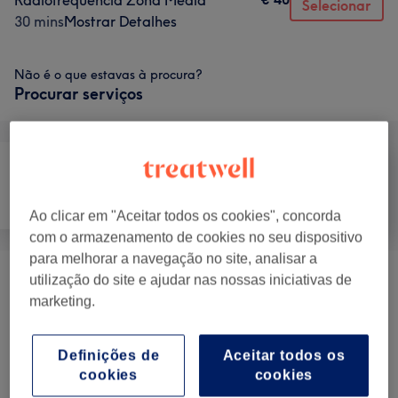
Radiofrequência Zona Média
Selecionar
30 mins
Mostrar Detalhes
Não é o que estavas à procura?
Procurar serviços
Tratamento
Tratamento Facial
Massagem
Corporal
Ao clicar em "Aceitar todos os cookies", concorda
com o armazenamento de cookies no seu dispositivo
para melhorar a navegação no site, analisar a
utilização do site e ajudar nas nossas iniciativas de
Tratamento E Terapias Corporais
(
10
)
desde € 30
marketing.
Massagens Redutores E Reafirmantes
(
1
)
€ 25
Definições de
Aceitar todos os
Tratamentos Anticelulíticos E Redutores
(
1
)
€ 50
cookies
cookies