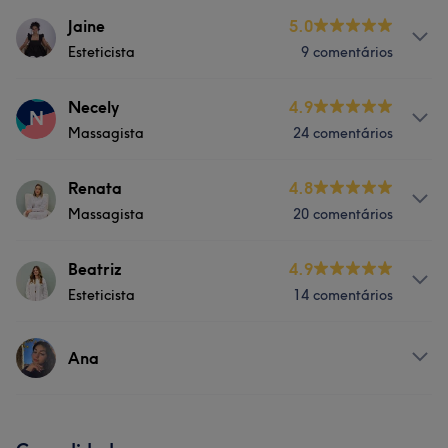
Jaine
5.0
Esteticista
9 comentários
Serviços
Necely
4.9
N
Massagista
24 comentários
Tratamento de unhas
Serviços
Renata
4.8
Portfólio
Massagista
20 comentários
Massagem
Depilação
Serviços
Beatriz
4.9
Tratamento Facial
Tratamento Corporal
Esteticista
14 comentários
Massagem
Depilação
Serviços
Tratamento Facial
Tratamento Corporal
Ana
Massagem
Depilação
Tratamento de unhas
Serviços
Tratamento Facial
Tratamento Corporal