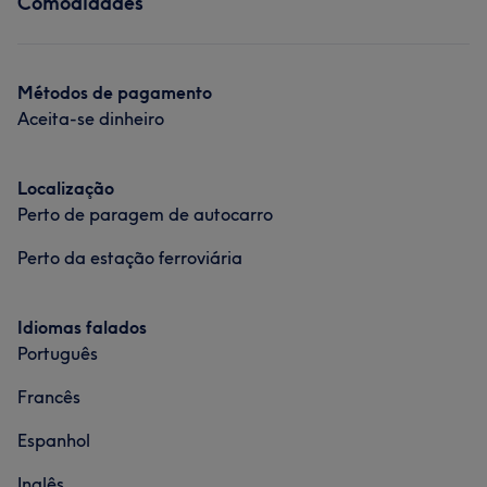
Comodidades
Portfólio
Tratamento Corporal
Tratamento de unhas
Tratamento de unhas
Métodos de pagamento
Portfólio
Aceita-se dinheiro
Localização
Perto de paragem de autocarro
Perto da estação ferroviária
Idiomas falados
Português
Francês
Espanhol
Inglês