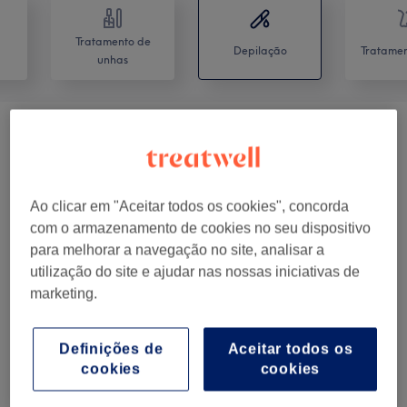
Tratamento de
Depilação
Tratamen
unhas
Laser Feminino
(
2
)
desde € 10
Depilação A Cera
(
17
)
desde € 6
Ao clicar em "Aceitar todos os cookies", concorda
Depilação Permanente
(
2
)
desde € 10
com o armazenamento de cookies no seu dispositivo
para melhorar a navegação no site, analisar a
Mulher - Depilação Facial A Cera
(
2
)
utilização do site e ajudar nas nossas iniciativas de
desde € 5
marketing.
O nosso Trabalho
Definições de
Aceitar todos os
Clica na imagem para ver mais detalhes
cookies
cookies