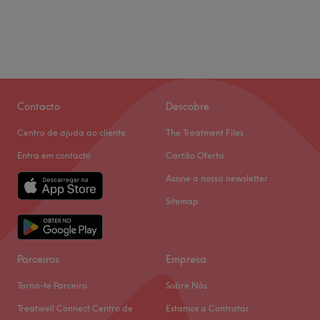
Contacto
Descobre
Centro de ajuda ao cliente
The Treatment Files
Entra em contacto
Cartão Oferta
Assine a nossa newsletter
Sitemap
Parceiros
Empresa
Torna-te Parceiro
Sobre Nós
Treatwell Connect Centro de
Estamos a Contratar