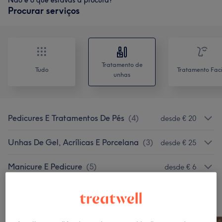
Não é o que estavas à procura?
Procurar serviços
Tratamento de
Tudo
Tratamento Faci
unhas
Pedicures E Tratamentos De Pés
(
4
)
desde € 20
Unhas De Gel, Acrílicas E Porcelana
(
3
)
desde € 25
Manicure E Pedicure
(
5
)
desde € 6
O nosso Trabalho
Clica na imagem para ver mais detalhes