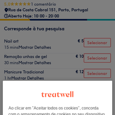
5,0
1 comentário
Rua de Costa Cabral 151, Porto, Portugal
Aberto Hoje: 10:00 - 20:00
Corresponde à tua pesquisa
€ 5
Nail art
Selecionar
15 mins
Mostrar Detalhes
€ 10
Remoção unhas de gel
Selecionar
30 mins
Mostrar Detalhes
€ 12
Manicure Tradicional
Selecionar
1 hr
Mostrar Detalhes
Não é o que estavas à procura?
Procurar serviços
Ao clicar em "Aceitar todos os cookies", concorda
com o armazenamento de cookies no seu dispositivo