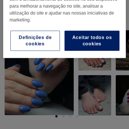
Tratamento De Unhas
(
9
)
desde € 5
para melhorar a navegação no site, analisar a
utilização do site e ajudar nas nossas iniciativas de
marketing.
O nosso Trabalho
Clica na imagem para ver mais detalhes
Definições de
Aceitar todos os
cookies
cookies