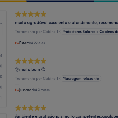
muito agradável,excelente o atendimento, recomen
Tratamento por Cabine 1
•
Protectores Solares e Cabines d
Ester
•
há 22 dias
4
0
👌muito bom 😌
0
Tratamento por Cabine 1
•
Massagem relaxante
0
Jussara
•
há 3 meses
1
Ambiente e profissionais muito competentes;qualque