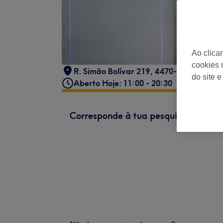
Ao clica
cookies 
R. Simão Bolívar 219, 4470-214 Maia, P
do site e
Aberto Hoje: 11:00 - 20:30
Corresponde à tua pesquisa