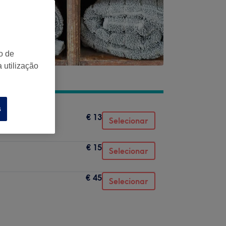
o de
 utilização
s
€ 13
Selecionar
€ 15
Selecionar
€ 45
Selecionar