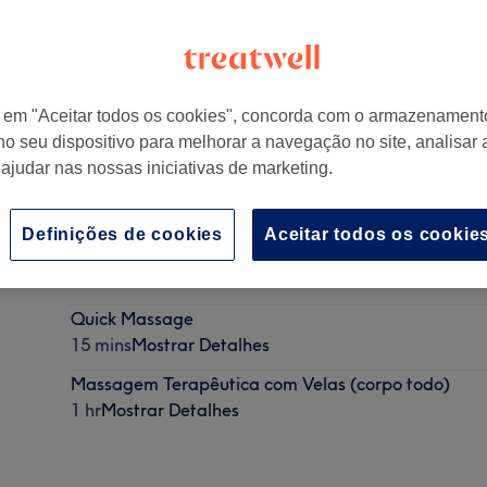
r em "Aceitar todos os cookies", concorda com o armazenament
no seu dispositivo para melhorar a navegação no site, analisar a
ortugal
 ajudar nas nossas iniciativas de marketing.
Definições de cookies
Aceitar todos os cookie
Cueca Fitas
15 mins
Mostrar Detalhes
Quick Massage
15 mins
Mostrar Detalhes
Massagem Terapêutica com Velas (corpo todo)
1 hr
Mostrar Detalhes