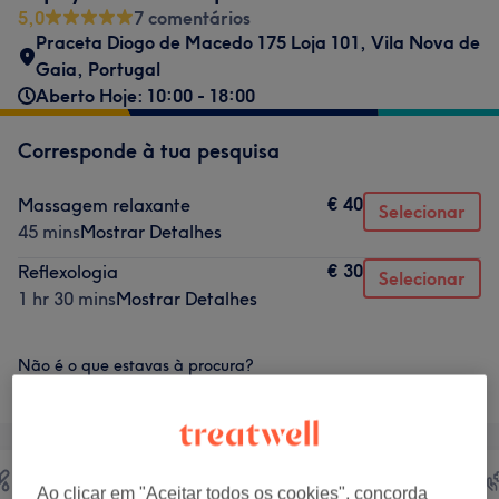
5,0
7 comentários
Praceta Diogo de Macedo 175 Loja 101
,
Vila Nova de
Gaia
,
Portugal
Aberto Hoje: 10:00 - 18:00
Corresponde à tua pesquisa
€ 40
Massagem relaxante
Selecionar
45 mins
Mostrar Detalhes
€ 30
Reflexologia
Selecionar
1 hr 30 mins
Mostrar Detalhes
Não é o que estavas à procura?
Procurar serviços
Ao clicar em "Aceitar todos os cookies", concorda