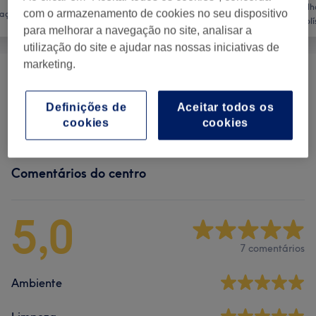
Tratamento
Aconselh
com o armazenamento de cookies no seu dispositivo
lação
Massagem
Corporal
Holí
para melhorar a navegação no site, analisar a
utilização do site e ajudar nas nossas iniciativas de
marketing.
Massagens
(
1
)
desde € 40
Definições de
Aceitar todos os
Terapias Holísticas
(
1
)
desde € 20
cookies
cookies
Comentários do centro
5,0
7 comentários
Ambiente