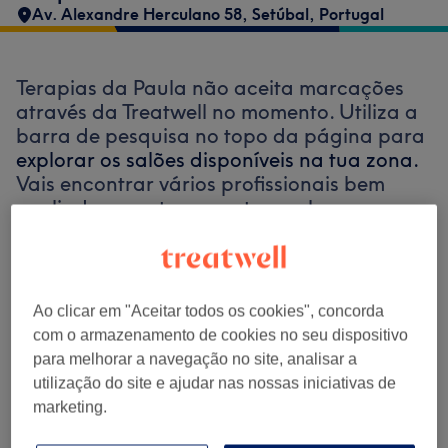
Av. Alexandre Herculano 58, Setúbal, Portugal
Terapias da Paula não aceita marcações
através da Treatwell no momento. Utiliza a
barra de pesquisa no topo da página para
explorar os salões disponíveis na tua zona.
Vais encontrar vários profissionais bem
avaliados prontos para te receber.
Encontrar os melhores centros perto de
ti
Ao clicar em "Aceitar todos os cookies", concorda
com o armazenamento de cookies no seu dispositivo
para melhorar a navegação no site, analisar a
utilização do site e ajudar nas nossas iniciativas de
marketing.
Procurar Treatwell