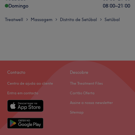
Domingo
08:00
–
21:00
Treatwell
Massagem
Distrito de Setúbal
Setúbal
>
>
>
Contacto
Descobre
Centro de ajuda ao cliente
The Treatment Files
Entra em contacto
Cartão Oferta
Assine a nossa newsletter
Sitemap