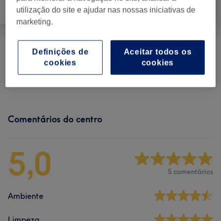
Tratamento Facial
Massagem
Corporal
utilização do site e ajudar nas nossas iniciativas de
marketing.
Definições de
Aceitar todos os
Massagens Relaxantes
(
1
)
desde € 55
cookies
cookies
Massagens Mulher
(
1
)
desde € 60
Comentários do centro
5,0
5 comentários
Ambiente
Limpeza