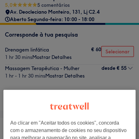
5,0
5 comentários
Av. Deocleciano Monteiro, 131, Lj C2.4
Aberto Segunda-feira: 10:00 - 18:00
Corresponde à tua pesquisa
€ 60
Drenagem linfática
Selecionar
1 hr 30 mins
Mostrar Detalhes
desde
€ 55
Massagem Terapêutica - Mulher
1 hr - 1 hr 30 mins
Mostrar Detalhes
Não é o que estavas à procura?
Procurar serviços
Ao clicar em "Aceitar todos os cookies", concorda
com o armazenamento de cookies no seu dispositivo
para melhorar a navegação no site, analisar a
Tratamento