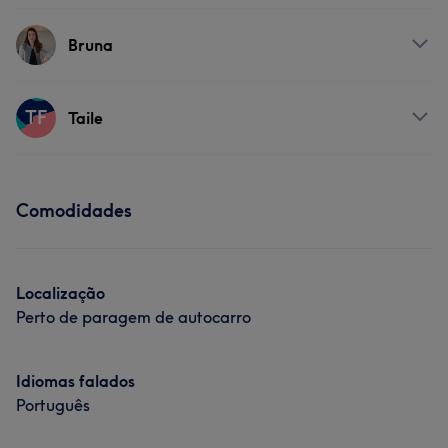
Tratamento Facial
Serviços
Bruna
Tratamento de unhas
Serviços
TF
Taile
Massagem
Tratamento Facial
Serviços
Tratamento Corporal
Comodidades
Massagem
Tratamento Corporal
Cabeleireiro e Salão de Cabeleireiro
Tratamento de unhas
Localização
Cabeleireiro e Salão de Cabeleireiro
Perto de paragem de autocarro
Idiomas falados
Português