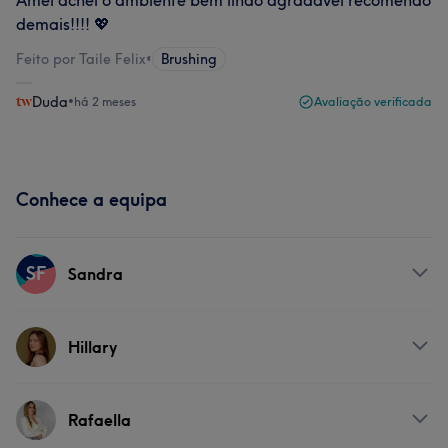
Amei achei o ambiente bem lindo agradável recomendo
demais!!!! 💖
Feito por Taile Felix
•
Brushing
Duda
•
há 2 meses
Avaliação verificada
Conhece a equipa
SF
Sandra
Serviços
Hillary
Massagem
Tratamento Corporal
Serviços
Rafaella