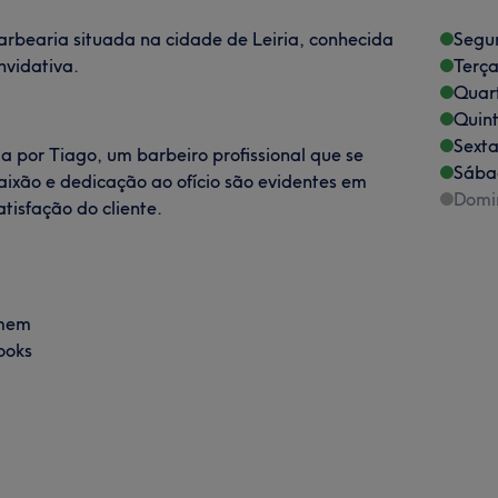
bearia situada na cidade de Leiria, conhecida
Segu
nvidativa.
Terça
Quart
Quint
Sexta
a por Tiago, um barbeiro profissional que se
Sába
paixão e dedicação ao ofício são evidentes em
Domi
tisfação do cliente.
omem
ooks