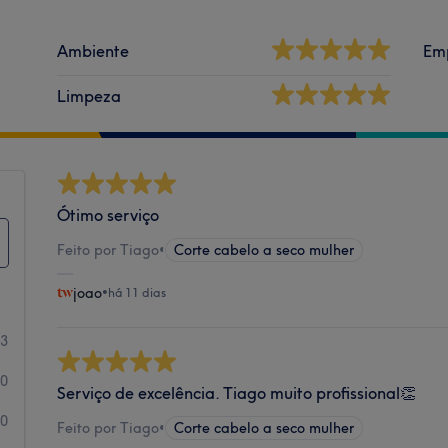
Ambiente
Em
Limpeza
Ótimo serviço
Feito por Tiago
•
Corte cabelo a seco mulher
joao
•
há 11 dias
83
0
Serviço de excelência. Tiago muito profissional👏
0
Feito por Tiago
•
Corte cabelo a seco mulher