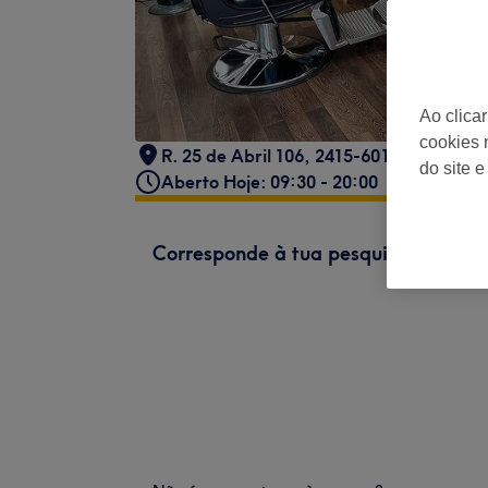
Ao clica
cookies 
R. 25 de Abril 106, 2415-601 Leiria, Por
do site e
Aberto Hoje: 09:30 - 20:00
Corresponde à tua pesquisa