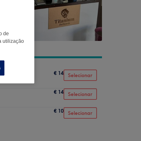
o de
 utilização
s
€ 14
Selecionar
€ 14
Selecionar
€ 10
Selecionar