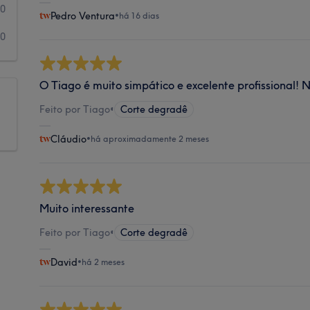
0
Pedro Ventura
•
há 16 dias
0
O Tiago é muito simpático e excelente profissional!
Feito por Tiago
•
Corte degradê
Cláudio
•
há aproximadamente 2 meses
Muito interessante
Feito por Tiago
•
Corte degradê
David
•
há 2 meses