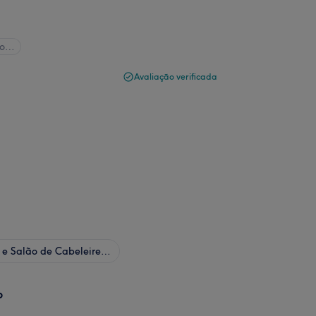
do…
Avaliação verificada
Cabeleireiro e Salão de Cabeleireiro
o