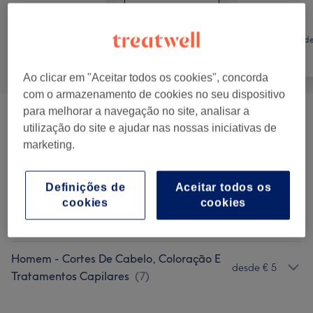
Cabeleireiro e
Tratamento d
Tudo
Salão de
unhas
Cabeleireiro
Ao clicar em "Aceitar todos os cookies", concorda
com o armazenamento de cookies no seu dispositivo
para melhorar a navegação no site, analisar a
Mulher - Cortes E Penteados
(
7
)
desde € 12
utilização do site e ajudar nas nossas iniciativas de
marketing.
Crianças - Cabelo
(
1
)
desde € 12
Definições de
Aceitar todos os
Coloração E Madeixas
(
3
)
desde € 25
cookies
cookies
Tratamentos Capilares
(
4
)
desde € 25
Homem - Cortes De Cabelo, Coloração E
desde € 5
Tratamentos Capilares
(
7
)