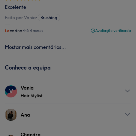
Excelente
Feito por Vania
•
Brushing
carina
•
há 4 meses
Avaliação verificada
Mostar mais comentários...
Conhece a equipa
Vania
V
Hair Stylist
Sobre
Ana
Cabeleireira há 20 anos, comecei aos 15 e nunca mais
larguei esse universo da beleza. Amo transformar,
Serviços
Chandra