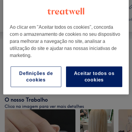
Cabeleireiro e
Tratamento de
Salão de
Depi
unhas
Cabeleireiro
Ao clicar em "Aceitar todos os cookies", concorda
com o armazenamento de cookies no seu dispositivo
para melhorar a navegação no site, analisar a
utilização do site e ajudar nas nossas iniciativas de
Unhas De Gel, Acrílicas E Porcelana
(
4
)
desde € 2
marketing.
Manicures E Tratamentos De Mãos
(
2
)
€ 15
Definições de
Aceitar todos os
Pedicures E Tratamentos De Pés
(
3
)
desde € 15
cookies
cookies
O nosso Trabalho
Clica na imagem para ver mais detalhes