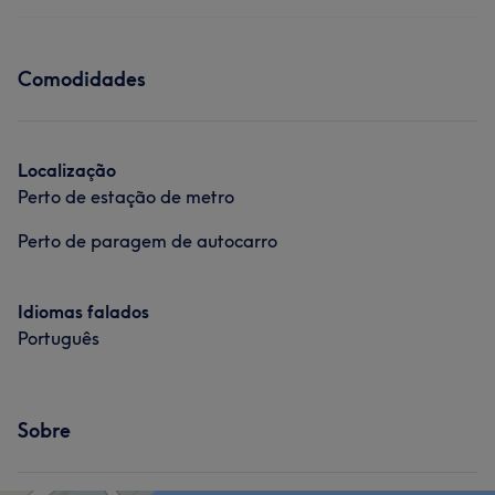
Expert for Hair/Beauty/Nails / Make up
Cabeleireiro e Salão de Cabeleireiro
Serviços
Serviços
Comodidades
Tratamento de unhas
Massagem
Depilação
Tratamento Facial
Tratamento Corporal
Localização
Perto de estação de metro
Tratamento de unhas
Perto de paragem de autocarro
Cabeleireiro e Salão de Cabeleireiro
Portfólio
Idiomas falados
Português
Sobre