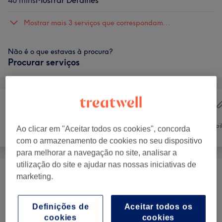
40 mins
Mostrar Detalhes
Mostrar mais 3 serviços que correspondam...
Não é o que estavas à procura?
Procurar serviços
Cabeleireiro e
Tratamento de
Salão de
Depi
Ao clicar em "Aceitar todos os cookies", concorda
unhas
Cabeleireiro
com o armazenamento de cookies no seu dispositivo
para melhorar a navegação no site, analisar a
utilização do site e ajudar nas nossas iniciativas de
marketing.
Manicure E Pedicure
(
7
)
desde € 13
Pedicures E Tratamentos De Pés
(
5
)
desde € 7
Definições de
Aceitar todos os
cookies
cookies