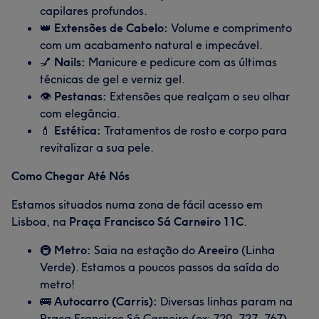
capilares profundos.
👑
Extensões de Cabelo:
Volume e comprimento
com um acabamento natural e impecável.
💅
Nails:
Manicure e pedicure com as últimas
técnicas de gel e verniz gel.
👁️
Pestanas:
Extensões que realçam o seu olhar
com elegância.
💄
Estética:
Tratamentos de rosto e corpo para
revitalizar a sua pele.
Como Chegar Até Nós
Estamos situados numa zona de fácil acesso em
Lisboa, na
Praça Francisco Sá Carneiro 11C
.
🚇
Metro:
Saia na estação do
Areeiro
(Linha
Verde). Estamos a poucos passos da saída do
metro!
🚌
Autocarro (Carris):
Diversas linhas param na
Praça Francisco Sá Carneiro (ex: 720, 727, 767).