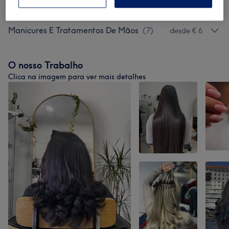
Unhas De Gel, Acrílicas E Porcelana
(
1
)
€ 27
Manicures E Tratamentos De Mãos
(
7
)
desde € 6
O nosso Trabalho
Clica na imagem para ver mais detalhes