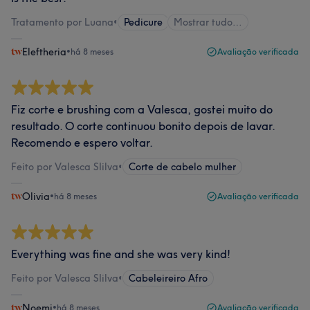
Tratamento por Luana
•
Pedicure
Mostrar tudo…
Eleftheria
•
há 8 meses
Avaliação verificada
Fiz corte e brushing com a Valesca, gostei muito do
resultado. O corte continuou bonito depois de lavar.
Recomendo e espero voltar.
Feito por Valesca SIilva
•
Corte de cabelo mulher
Olivia
•
há 8 meses
Avaliação verificada
Everything was fine and she was very kind!
Feito por Valesca SIilva
•
Cabeleireiro Afro
Noemi
•
há 8 meses
Avaliação verificada