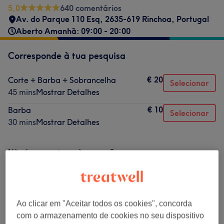
5,0
640 comentários
Av. do Parque 110 Esq, 2635-619 Rinchoa, Portugal
Aberto Amanhã: 09:00 - 20:00
Corresponde à tua pesquisa
€ 20
Corte + Barba + Sobrancelha
Selecionar
45 mins
Mostrar Detalhes
€ 10
Barba
Selecionar
30 mins
Mostrar Detalhes
Não é o que estavas à procura?
Procurar serviços
Corte Homem
(
5
)
desde € 10
Ao clicar em "Aceitar todos os cookies", concorda
com o armazenamento de cookies no seu dispositivo
Barba
(
1
)
€ 10