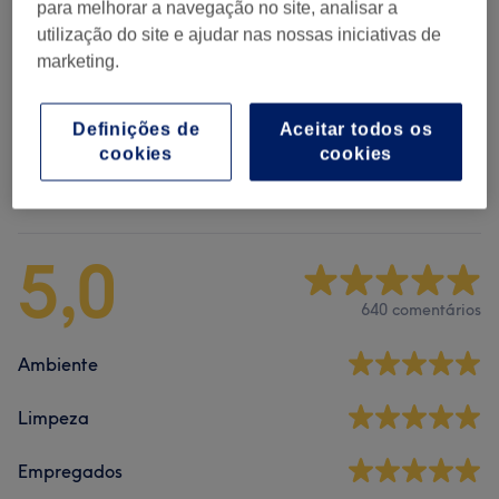
para melhorar a navegação no site, analisar a
utilização do site e ajudar nas nossas iniciativas de
Coloração
(
2
)
desde € 7
marketing.
Alisamento
(
1
)
€ 20
Definições de
Aceitar todos os
cookies
cookies
Comentários do centro
5,0
640 comentários
Ambiente
Limpeza
Empregados