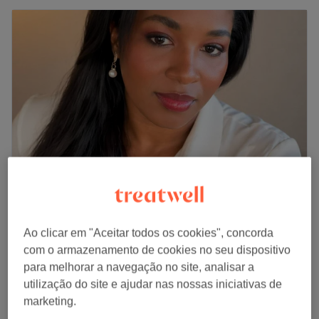
LadyBraids Salão Afro
4,7
8 comentários
Ao clicar em "Aceitar todos os cookies", concorda
Almada
Mostrar no mapa
com o armazenamento de cookies no seu dispositivo
€ 30
Platinado
para melhorar a navegação no site, analisar a
1 hr 50 mins
utilização do site e ajudar nas nossas iniciativas de
€ 40
marketing.
€ 10
Tinta preta