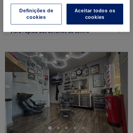
1 hr
€ 13
Definições de
Aceitar todos os
€ 20
Descoloração e Coloração
cookies
cookies
50 mins
€ 25
Vista rápida dos detalhes do centro
Segunda-feira
10:00
–
20:00
Terça-feira
10:00
–
20:00
Quarta-feira
10:00
–
20:00
Quinta-feira
10:00
–
20:00
Sexta-feira
10:00
–
20:00
Sábado
10:00
–
20:00
Domingo
Fechado
Lady Braid Beleza Afro é um salão especializado em
beleza afro, criado para valorizar a identidade, a força
e a beleza natural de cada mulher. Trabalha com
tranças, tissagem, aplicação fio a fio, tratamentos