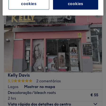
descoloração cabelo mulher perto Alvor, Distrito de Faro
cookies
cookies
Kelly Davis
5,0
2 comentários
Lagos
Mostrar no mapa
Descoloração / bleach roots
€ 55
2 hrs
Vista rápida dos detalhes do centro