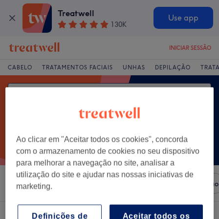
Treatwell
Use app
130K
INICIAR SESSÃO
CABELO
TRATAMENTOS FACIAIS
UNHAS
DEPILAÇÃO
TRAT
Ao clicar em "Aceitar todos os cookies", concorda
com o armazenamento de cookies no seu dispositivo
para melhorar a navegação no site, analisar a
utilização do site e ajudar nas nossas iniciativas de
Ordenar por
Salões
Ofertas Expresso
Classificação
marketing.
Um centro que oferece:
Definições de
Aceitar todos os