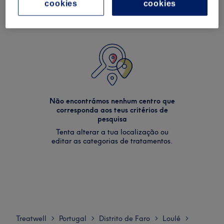
cookies
cookies
Não encontrámos nenhum centro que
corresponda aos teus critérios de
pesquisa
Tenta alterar a tua localização ou
editar as categorias de tratamentos.
Treatwell
Portugal
Distrito de Faro
Loulé
>
>
>
>