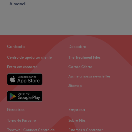
Almancil
Contacto
Descobre
Centro de ajuda ao cliente
The Treatment Files
Entra em contacto
Cartão Oferta
Assine a nossa newsletter
Sitemap
Parceiros
Empresa
Torna-te Parceiro
Sobre Nós
Treatwell Connect Centro de
Estamos a Contratar