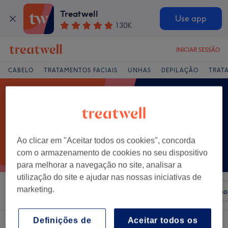
Treatwell
Use app
130K
INICIAR SESSÃO
CABELO
TRATAMENTOS FACIAIS
UNHAS
DEPILAÇÃO
TRAT
Ao clicar em "Aceitar todos os cookies", concorda
com o armazenamento de cookies no seu dispositivo
para melhorar a navegação no site, analisar a
utilização do site e ajudar nas nossas iniciativas de
marketing.
Ordenar por
Salões
Ofertas Expresso
Classificação
Definições de
Aceitar todos os